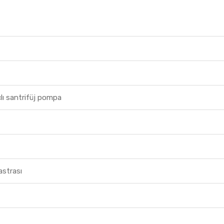
lı santrifüj pompa
astrası