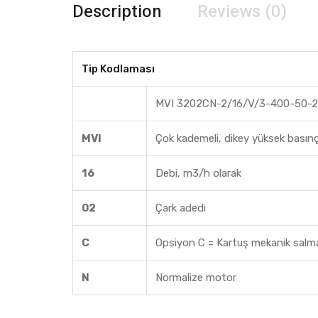
Description
Reviews (0)
Tip Kodlaması
MVI 3202CN-2/16/V/3-400-50-2
MVI
Çok kademeli, dikey yüksek basınç
16
Debi, m3/h olarak
02
Çark adedi
C
Opsiyon C = Kartuş mekanik salm
N
Normalize motor