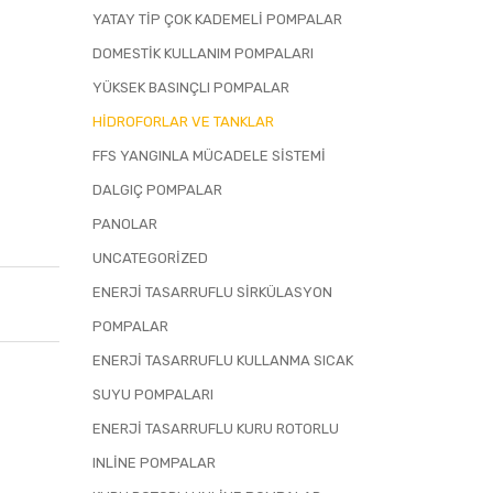
YATAY TIP ÇOK KADEMELI POMPALAR
DOMESTIK KULLANIM POMPALARI
YÜKSEK BASINÇLI POMPALAR
HIDROFORLAR VE TANKLAR
FFS YANGINLA MÜCADELE SISTEMI
DALGIÇ POMPALAR
PANOLAR
UNCATEGORIZED
ENERJI TASARRUFLU SIRKÜLASYON
POMPALAR
ENERJI TASARRUFLU KULLANMA SICAK
SUYU POMPALARI
ENERJI TASARRUFLU KURU ROTORLU
INLINE POMPALAR