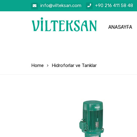
info@vilteksan.com
+90 216 411 58 48
ANASAYFA
Home
Hidroforlar ve Tanklar