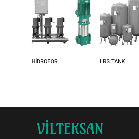
Read More
Read Mor
HİDROFOR
LRS TANK