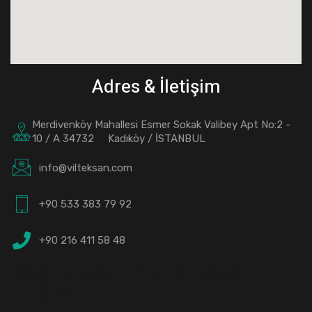
Adres & İletişim
Merdivenköy Mahallesi Esmer Sokak Valibey Apt No:2 -
10 / A 34732 Kadıköy / İSTANBUL
info@vilteksan.com
+90 533 383 79 92
+90 216 411 58 48
Başlık Metninizi Buraya
Ekleyin