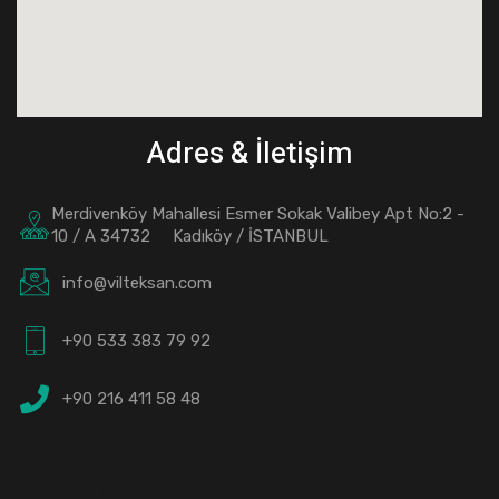
Adres & İletişim
Merdivenköy Mahallesi Esmer Sokak Valibey Apt No:2 -
10 / A 34732 Kadıköy / İSTANBUL
info@vilteksan.com
+90 533 383 79 92
+90 216 411 58 48
Başlık Metninizi Buraya
Ekleyin