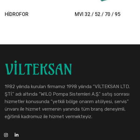
Read More
Read More
HİDROFOR
MVI 32 / 52 / 70 / 95
1982 yılında kurulan firmamız 1998 yılında “VİLTEKSAN LTD.
ŞTİ.” adı altında “WILO Pompa Sistemleri A.Ş.” satış sonrası
hizmetler konusunda “yetkili bölge onarım atölyesi, servis”
ünvanı ile hizmet vermenin yanında tüm branş deneyimli,
eğitimli kadromuz ile hizmet vermekteyiz.