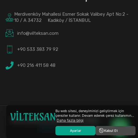
Merdivenköy Mahallesi Esmer Sokak Valibey Apt No:2 -
10 / A 34732 Kadıköy / İSTANBUL
info@vilteksan.com
+90 533 383 79 92
+90 216 411 58 48
Başlık Metninizi Buraya
Ekleyin
Bu web sitesi, deneyiminizi geliştirmek için
çerezler kullanır. Devam ederek çerez kullanımın...
KVKK Aydınlatma Metni
ve
Çerez Politikası
| © 2024
Daha fazla bilgi
Kurumsal Fikir Reklam Ajansı
Ayarlar
Kabul Et